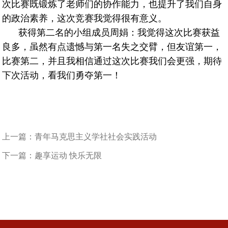
次比赛既锻炼了老师们的协作能力，也提升了我们自身
的政治素养，这次竞赛我觉得很有意义。
获得第二名的小组成员周娟：我觉得这次比赛获益
良多，虽然有点遗憾与第一名失之交臂，但友谊第一，
比赛第二，并且我相信通过这次比赛我们会更强，期待
下次活动，看我们勇夺第一！
上一篇：
青年马克思主义学社社会实践活动
下一篇：
趣享运动 快乐无限