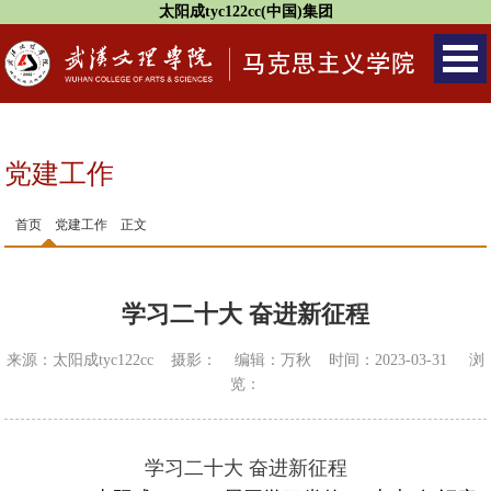
太阳成tyc122cc(中国)集团
党建工作
首页
党建工作
正文
学习二十大 奋进新征程
来源：太阳成tyc122cc 摄影： 编辑：万秋 时间：2023-03-31 浏
览：
学习二十大
奋进新征程