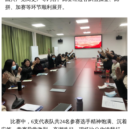
拼、加赛等环节顺利展开。
比赛中，
6
支代表队共
24
名参赛选手精神饱满、沉着